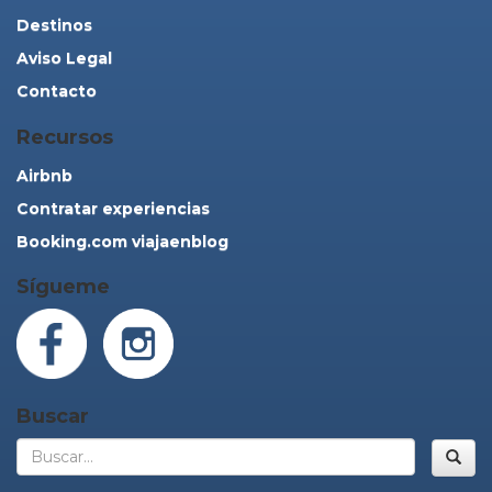
Destinos
Aviso Legal
Contacto
Recursos
Airbnb
Contratar experiencias
Booking.com viajaenblog
Sígueme
Buscar
Bus