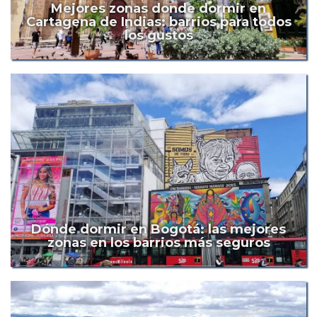
Mejores zonas donde dormir en
Cartagena de Indias: barrios para todos
los gustos
Dónde dormir en Bogotá: las mejores
zonas en los barrios más seguros