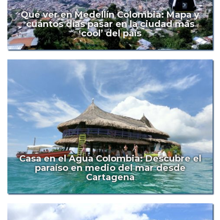
Qué ver en Medellín Colombia: Mapa y
cuántos días pasar en la ciudad más
‘cool’ del país
Casa en el Agua Colombia: Descubre el
paraíso en medio del mar desde
Cartagena