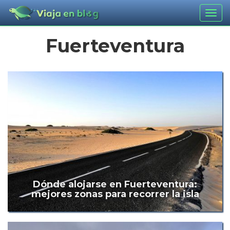
Togg
navig
Fuerteventura
Dónde alojarse en Fuerteventura:
mejores zonas para recorrer la isla