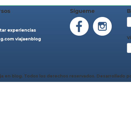
rsos
Sígueme
B
tar experiencias
V
g.com viajaenblog
ja en blog. Todos los derechos reservados. Desarrollado p