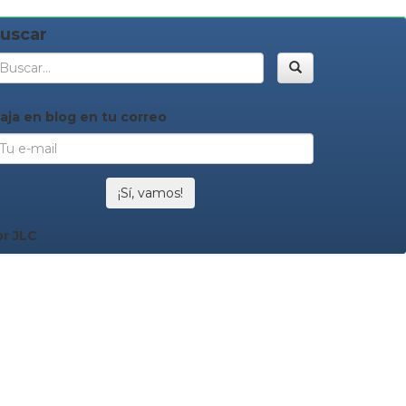
uscar
Buscar
iaja en blog en tu correo
¡Sí, vamos!
or JLC