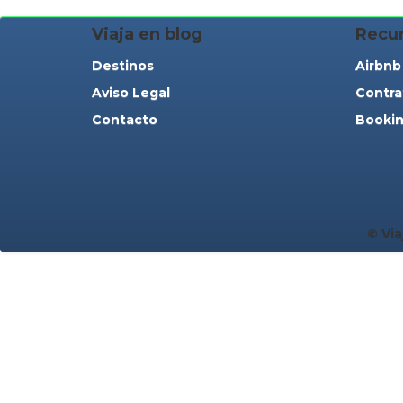
Viaja en blog
Recu
Destinos
Airbnb
Aviso Legal
Contra
Contacto
Bookin
© Via