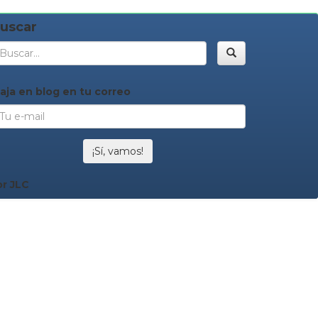
uscar
Buscar
iaja en blog en tu correo
¡Sí, vamos!
or JLC