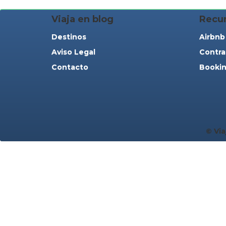
Viaja en blog
Recu
Destinos
Airbnb
Aviso Legal
Contra
Contacto
Bookin
© Via