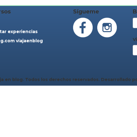
rsos
Sígueme
B
tar experiencias
V
g.com viajaenblog
ja en blog. Todos los derechos reservados. Desarrollado p