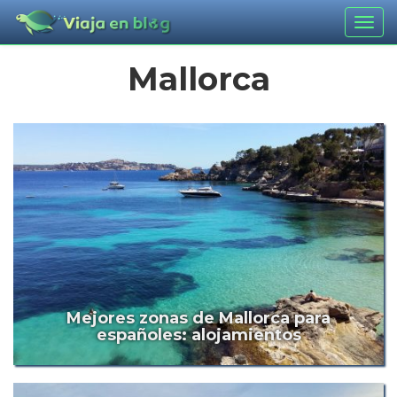
Togg
navig
Mallorca
Mejores zonas de Mallorca para
españoles: alojamientos