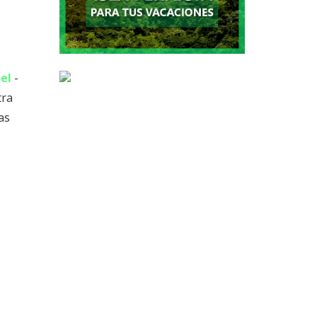
el
-
tra
as