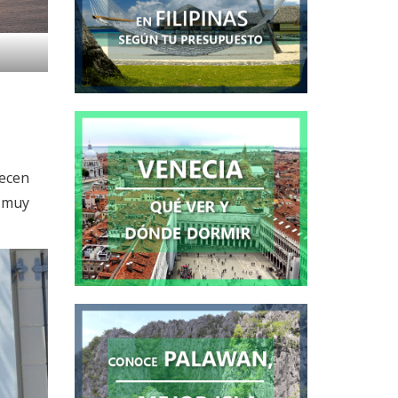
recen
a muy