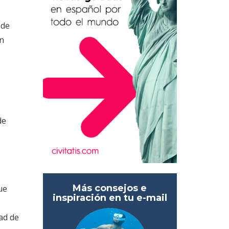
 de
en
de
Más consejos e
ue
inspiración en tu e-mail
ad de