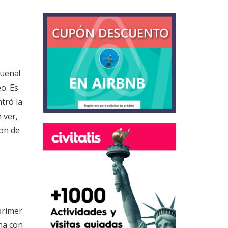
buena!
eo. Es
tró la
 ver,
on de
primer
una con