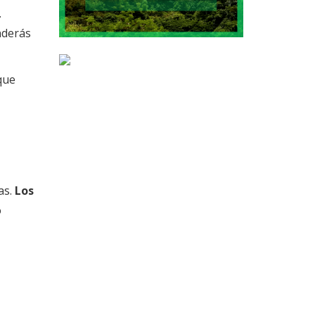
.
nderás
que
as.
Los
o