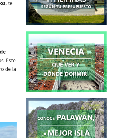
los
, te
 de
s. Este
o de la