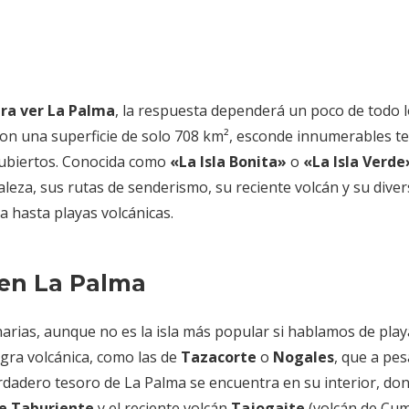
ara ver La Palma
, la respuesta dependerá un poco de todo 
 con una superficie de solo 708 km², esconde innumerables t
cubiertos. Conocida como
«La Isla Bonita»
o
«La Isla Verde
leza, sus rutas de senderismo, su reciente volcán y su diver
a hasta playas volcánicas.
 en La Palma
narias, aunque no es la isla más popular si hablamos de play
gra volcánica, como las de
Tazacorte
o
Nogales
, que a pes
 verdadero tesoro de La Palma se encuentra en su interior, do
de Taburiente
y el reciente volcán
Tajogaite
(volcán de Cu