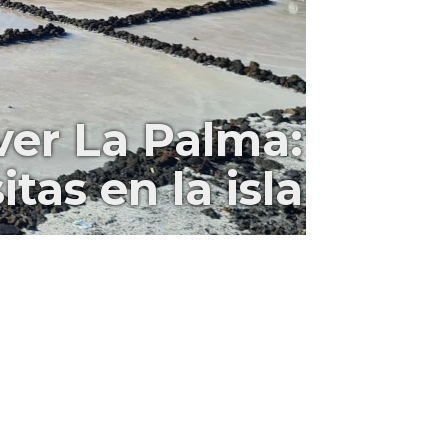
ver La Palma:
tas en la isla