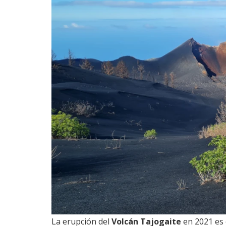
La erupción del
Volcán Tajogaite
en 2021 es o