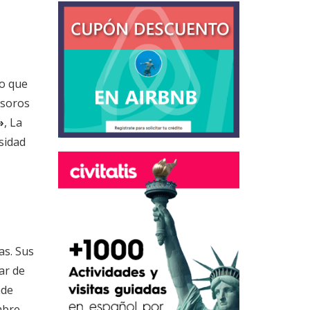
lo que
esoros
»
, La
sidad
as. Sus
ar de
nde
mbre