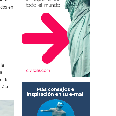
ados en
sla
ra
co de
ará a
Más consejos e
inspiración en tu e-mail