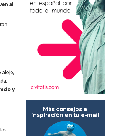
ven al
 tan
 alojé,
ada.
recio y
Más consejos e
inspiración en tu e-mail
 los