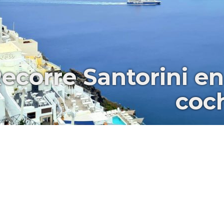
ecorre Santorini en
coch