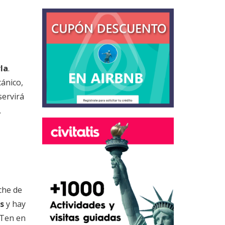
la
.
cánico,
servirá
.
oche de
os
y hay
 Ten en