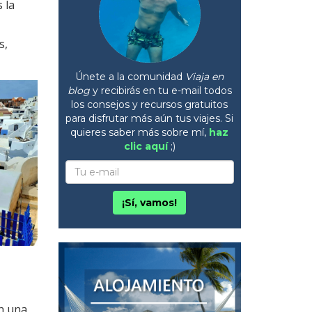
 la
s,
Únete a la comunidad
Viaja en
blog
y recibirás en tu e-mail todos
los consejos y recursos gratuitos
para disfrutar más aún tus viajes. Si
quieres saber más sobre mí,
haz
clic aquí
;)
¡Sí, vamos!
n una