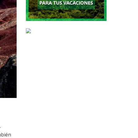
.
mbién