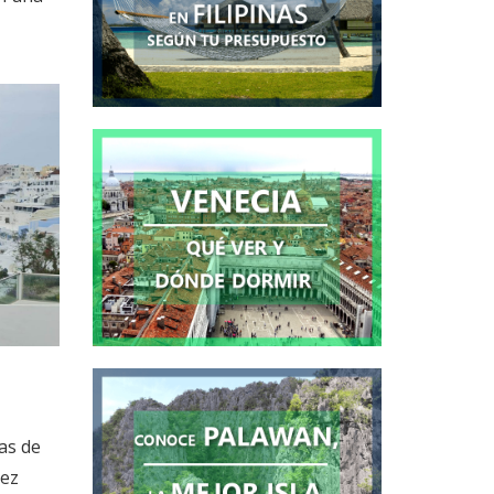
as de
iez