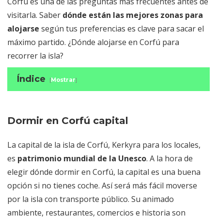
Corfú es una de las preguntas más frecuentes antes de
visitarla. Saber
dónde están las mejores zonas para
alojarse
según tus preferencias es clave para sacar el
máximo partido. ¿Dónde alojarse en Corfú para
recorrer la isla?
Índice
[
Mostrar
]
Dormir en Corfú capital
Alojarse en Ipsos, situación estratégica
Paleokastritsa y Sidari, centros turísticos
Dormir en Corfú capital
del noroeste
La capital de la isla de Corfú, Kerkyra para los locales,
Agios Georgios, kilómetros de azul
es
patrimonio mundial de la Unesco
cristalino
. A la hora de
elegir dónde dormir en Corfú, la capital es una buena
Kavos, zona para dormir en Corfú a evitar
opción si no tienes coche. Así será más fácil moverse
Dónde dormir en Corfú: mi
por la isla con transporte público. Su animado
recomendación
ambiente, restaurantes, comercios e historia son
Consejos de alojamiento en Corfú y mapa