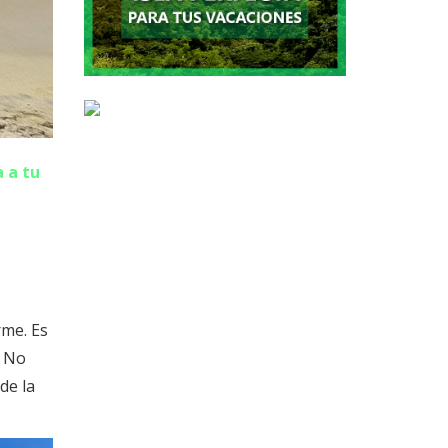
a a tu
rme. Es
. No
de la