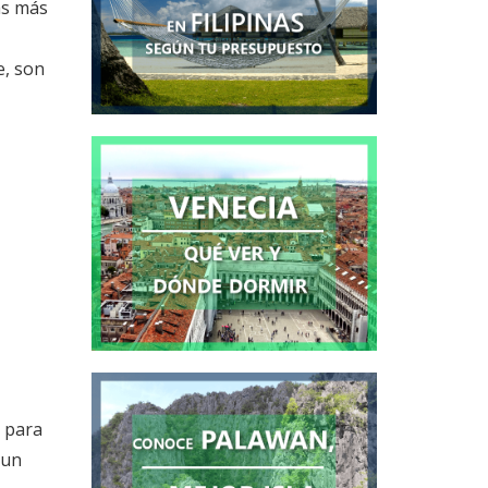
as más
e, son
s para
 un