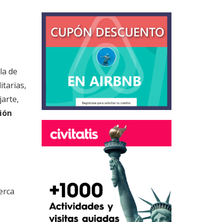
la de
itarias,
jarte,
ión
erca