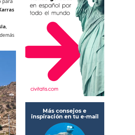
o para
Karras
sla
,
 además
Más consejos e
inspiración en tu e-mail