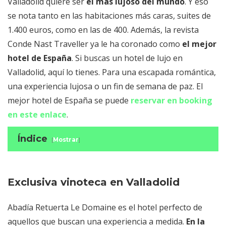
Valladolid quiere ser
el más lujoso del mundo
. Y eso
se nota tanto en las habitaciones más caras, suites de
1.400 euros, como en las de 400. Además, la revista
Conde Nast Traveller ya le ha coronado como
el mejor
hotel de España
. Si buscas un hotel de lujo en
Valladolid, aquí lo tienes. Para una escapada romántica,
una experiencia lujosa o un fin de semana de paz. El
mejor hotel de España se puede
reservar en booking
en este enlace
.
Índice
[
Mostrar
]
Exclusiva vinoteca en Valladolid
Mayordomos en el mejor hotel de España
Restaurante con estrella Michelin en
Exclusiva vinoteca en Valladolid
Valladolid
Abadía Retuerta Le Domaine es el hotel perfecto de
Un hotel con spa en Valladolid único
aquellos que buscan una experiencia a medida.
Experiencias de lujo para los más
En la