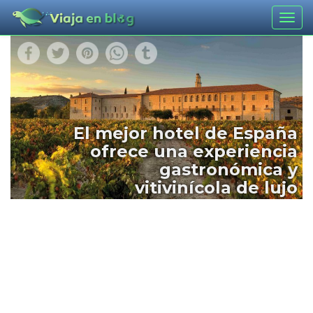
Togg
navig
El mejor hotel de España
ofrece una experiencia
gastronómica y
vitivinícola de lujo