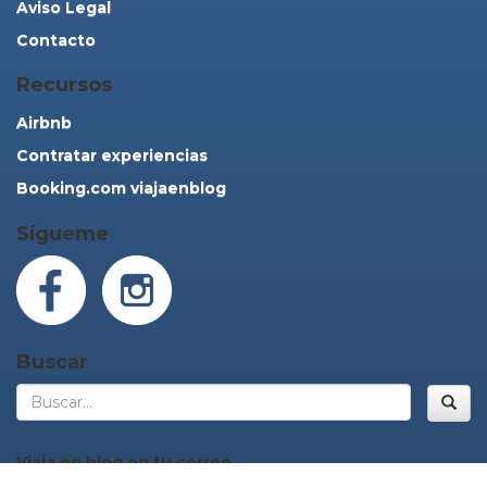
Aviso Legal
Contacto
Recursos
Airbnb
Contratar experiencias
Booking.com viajaenblog
Sígueme
Buscar
Bus
Viaja en blog en tu correo