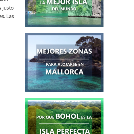
s justo
es. Las