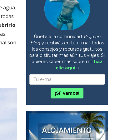
e agua.
 todas
brirlo
tas
Únete a la comunidad
Viaja en
nal son
blog
y recibirás en tu e-mail todos
los consejos y recursos gratuitos
para disfrutar más aún tus viajes. Si
quieres saber más sobre mí,
haz
clic aquí
;)
¡Sí, vamos!