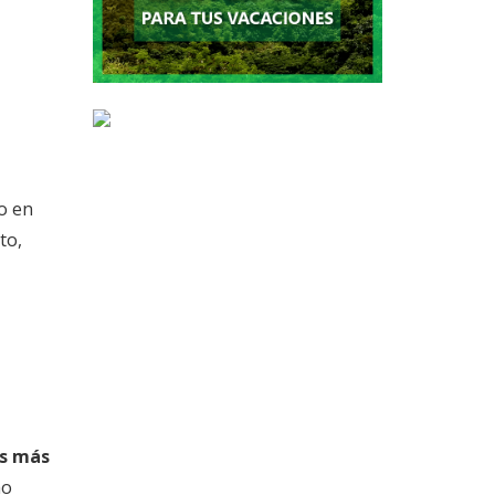
 o en
to,
os más
ho