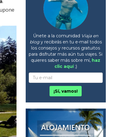
a
.
 supone
Únete a la comunidad
Viaja en
blog
y recibirás en tu e-mail todos
los consejos y recursos gratuitos
para disfrutar más aún tus viajes. Si
quieres saber más sobre mí,
haz
clic aquí
;)
¡Sí, vamos!