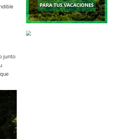
indible
o junto
u
 que