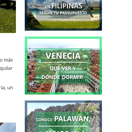
Lo más
lquilar
ría, un