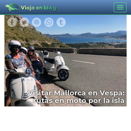
Togg
navig
Visitar Mallorca en Vespa:
rutas en moto por la isla