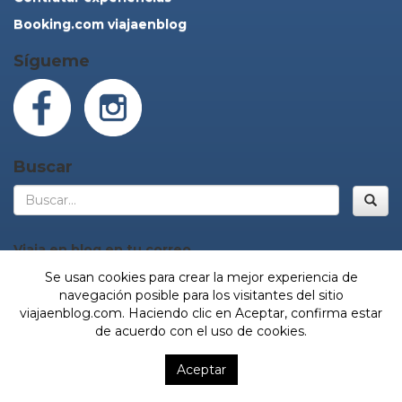
Booking.com viajaenblog
Sígueme
Buscar
Bus
Viaja en blog en tu correo
Se usan cookies para crear la mejor experiencia de
navegación posible para los visitantes del sitio
viajaenblog.com. Haciendo clic en Aceptar, confirma estar
¡Sí, vamos!
de acuerdo con el uso de cookies.
© Viaja en blog. Todos los derechos reservados.
Aceptar
Desarrollado por JLC