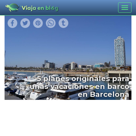
Togg
navig
5 planes originales para
unas vacaciones en barco
en Barcelona