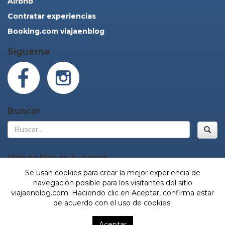
Airbnb
Contratar experiencias
Booking.com viajaenblog
Sígueme
Buscar
Bus
Viaja en blog en tu correo
Se usan cookies para crear la mejor experiencia de
navegación posible para los visitantes del sitio
viajaenblog.com. Haciendo clic en Aceptar, confirma estar
¡Sí, vamos!
de acuerdo con el uso de cookies.
© Viaja en blog. Todos los derechos reservados.
Aceptar