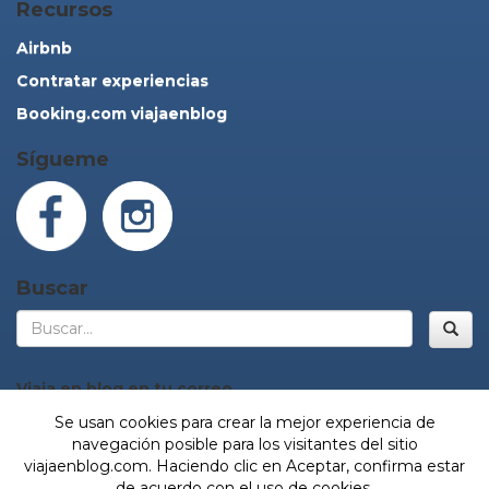
Recursos
Airbnb
Contratar experiencias
Booking.com viajaenblog
Sígueme
Buscar
Bus
Viaja en blog en tu correo
Se usan cookies para crear la mejor experiencia de
navegación posible para los visitantes del sitio
viajaenblog.com. Haciendo clic en Aceptar, confirma estar
¡Sí, vamos!
de acuerdo con el uso de cookies.