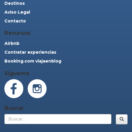
Destinos
Aviso Legal
Contacto
Recursos
Airbnb
Contratar experiencias
Booking.com viajaenblog
Sígueme
Buscar
Bus