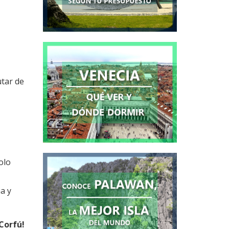
utar de
olo
a y
 Corfú!