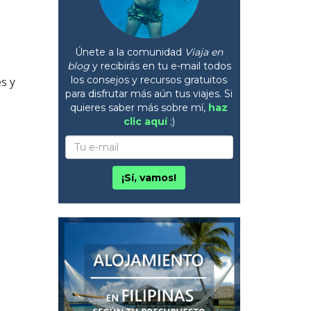
Únete a la comunidad
Viaja en
blog
y recibirás en tu e-mail todos
los consejos y recursos gratuitos
s y
para disfrutar más aún tus viajes. Si
quieres saber más sobre mí,
haz
clic aquí
;)
¡Sí, vamos!