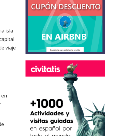
a isla
capital
de viaje
e en
y
de