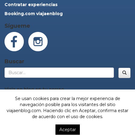
Contratar experiencias
Booking.com viajaenblog
Sígueme
Buscar
Bus
Viaja en blog en tu correo
Se usan cookies para crear la mejor experiencia de
navegación posible para los visitantes del sitio
viajaenblog.com. Haciendo clic en Aceptar, confirma estar
¡Sí, vamos!
de acuerdo con el uso de cookies.
© Viaja en blog. Todos los derechos reservados.
Aceptar
Desarrollado por JLC