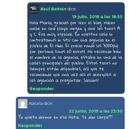
Raúl Beltrán
dice:
19 julio, 2018 a las 18:55
Hola María, gracias por leer el blog. Hacer
noche en una playa virgen y unir los tours A
y C fue muy especial. En nuestro caso lo
contratamos in situ con una agencia en el
pueblo de El Nido. El precio rondó los 3000php
por persona (unos 60 euros). No recuerdo bien
el nombre de la agencia, estaba en una de la
calles principales del pueblo. Estos tours no
siempre están disponibles, así que te
recomiendo que una vez allí os acerquéis a
las agencias a preguntar. Saludos!
Responder
Natalia
dice:
22 junio, 2019 a las 23:30
Yo quieto dormir en esa islita. Te dan carpa???
Responder