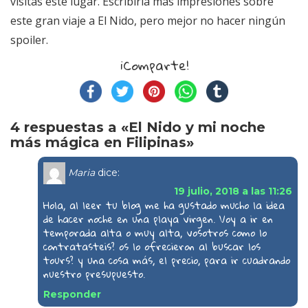
visitas este lugar. Escribiría más impresiones sobre
este gran viaje a El Nido, pero mejor no hacer ningún
spoiler.
¡Comparte!
4 respuestas a «El Nido y mi noche
más mágica en Filipinas»
Maria
dice:
19 julio, 2018 a las 11:26
Hola, al leer tu blog me ha gustado mucho la idea
de hacer noche en una playa virgen. Voy a ir en
temporada alta o muy alta, vosotros como lo
contratasteis? os lo ofrecieron al buscar los
tours? y una cosa más, el precio, para ir cuadrando
nuestro presupuesto.
Responder