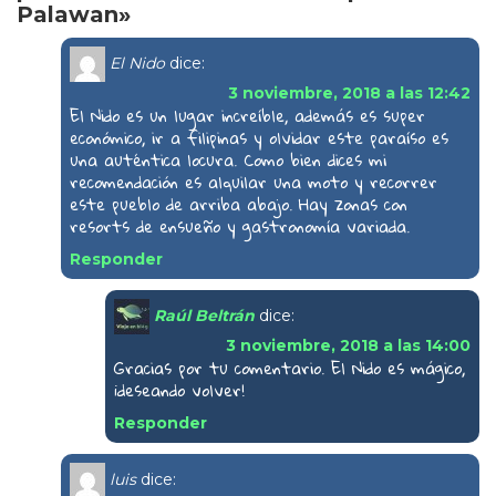
Palawan»
El Nido
dice:
3 noviembre, 2018 a las 12:42
El Nido es un lugar increíble, además es super
económico, ir a filipinas y olvidar este paraíso es
una auténtica locura. Como bien dices mi
recomendación es alquilar una moto y recorrer
este pueblo de arriba abajo. Hay zonas con
resorts de ensueño y gastronomía variada.
Responder
Raúl Beltrán
dice:
3 noviembre, 2018 a las 14:00
Gracias por tu comentario. El Nido es mágico,
¡deseando volver!
Responder
luis
dice: