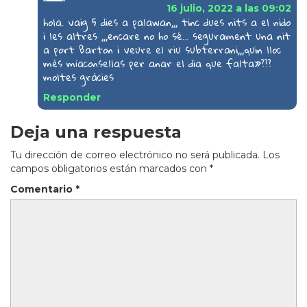
16 julio, 2022 a las 09:02
hola. vaig 5 dies a palawan,,, tinc dues nits a el nido
i les altres ,,,encare no ho sé… segurament una nit
a port Barton i veure el riu subterrani,,,quin lloc
mès m¡aconsellas per anar el dia que falta»???
moltes gràcies
Responder
Deja una respuesta
Tu dirección de correo electrónico no será publicada.
Los
campos obligatorios están marcados con
*
Comentario
*