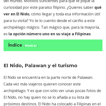
del mundo. Motivos suficientes para que te pique la
curiosidad por este paraíso filipino. ¿Quieres saber
qué
ver en El Nido
, cómo llegar y toda esa información útil
para tu visita? Yo te lo cuento desde el cariño a este
archipiélago mágico. Tan mágico que, para la mayoría,
es
la opción número uno en su viaje a Filipinas
.
Índice
[
Mostrar
]
El Nido, Palawan y el turismo
Tours en El Nido: Island hopping, deporte
nacional
El Nido, Palawan y el turismo
El Nido Filipinas: cuánto cuesta
El Nido se encuentra en la parte norte de Palawan.
Qué ver en el Nido
Cada vez más viajeros quieren conocer este
Excursiones y tours en El Nido
archipiélago. Y es que con sólo ver unas pocas fotos de
Cómo llegar a El Nido
El Nido, no hay quien no se lo añada a su lista de
Alojamiento en El Nido
próximos destinos. El Nido ha colocado a Filipinas en el
Resorts de lujo en El Nido