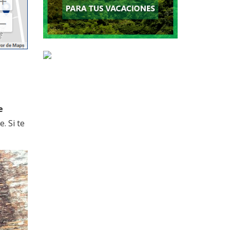
e
. Si te