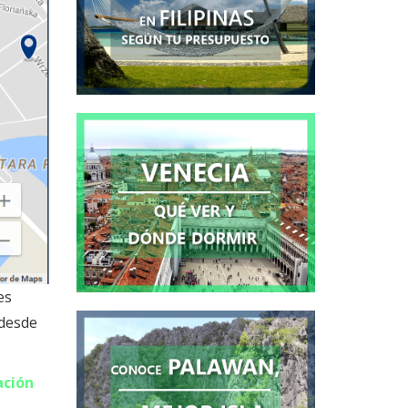
es
 desde
ación