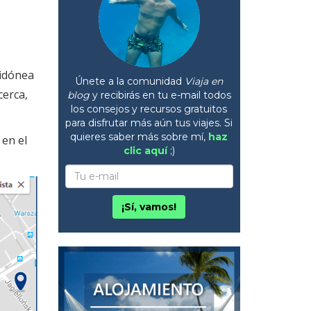
 idónea
Únete a la comunidad
Viaja en
cerca,
blog
y recibirás en tu e-mail todos
los consejos y recursos gratuitos
para disfrutar más aún tus viajes. Si
quieres saber más sobre mí,
haz
,
en el
clic aquí
;)
¡Sí, vamos!