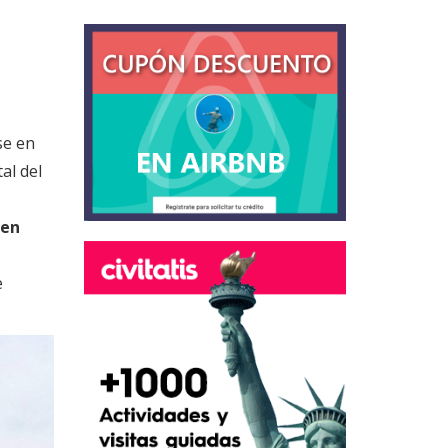
se en
tal del
 en
e