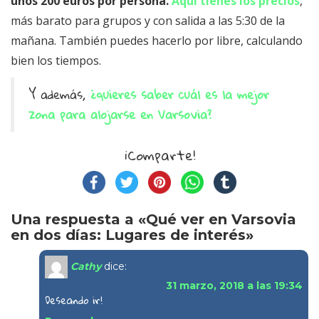
unos 200 euros por persona.
Aquí tienes los precios
,
más barato para grupos y con salida a las 5:30 de la
mañana. También puedes hacerlo por libre, calculando
bien los tiempos.
Y además,
¿quieres saber cuál es la mejor
zona para alojarse en Varsovia?
¡Comparte!
Una respuesta a «Qué ver en Varsovia
en dos días: Lugares de interés»
Cathy
dice:
31 marzo, 2018 a las 19:34
Deseando ir!