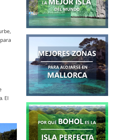
urbe,
 para
e
. El