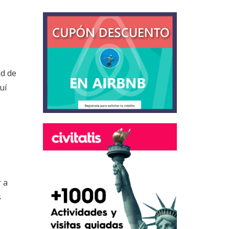
ad de
uí
 a
s