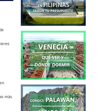
sde
uieres
 en
,
yas más