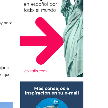
ay poco
jar a
aro que
.
Más consejos e
inspiración en tu e-mail