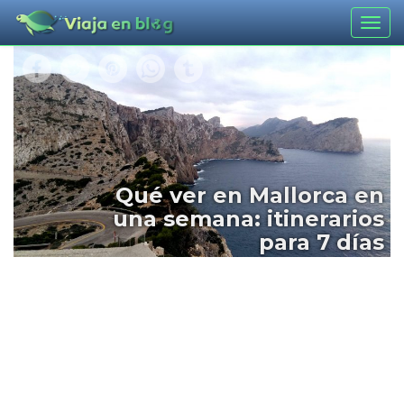
Togg
navig
Qué ver en Mallorca en
una semana: itinerarios
para 7 días