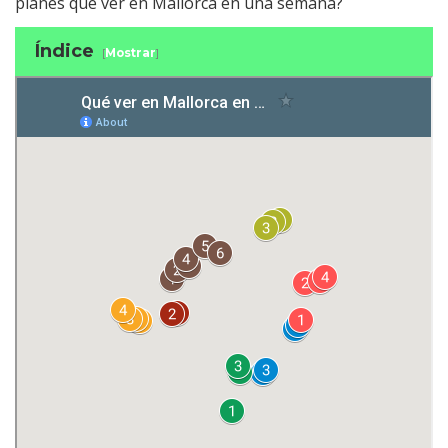
planes que ver en Mallorca en una semana?
Índice
[
Mostrar
]
1 Recorrido por la Serra de la Tramuntana
2 Recorrer Mallorca en coche a través de
sus calas
3 El cabo de Formentor
4 Qué ver en Mallorca en una semana:
Palma
5 Las cuevas del Drach y alrededores
6 Un día para ver el sur de Mallorca
7 El único parque nacional de Baleares
Mapa para ver Mallorca en una semana