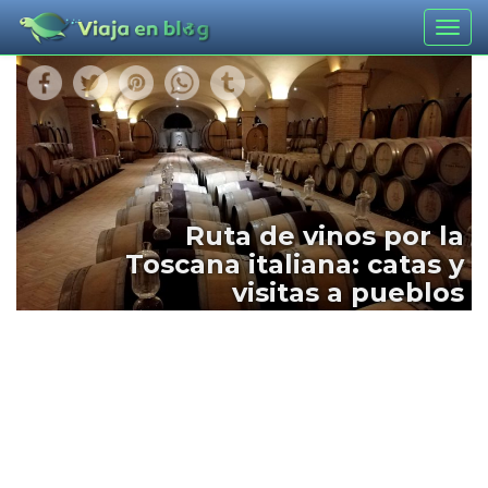
Togg
navig
Ruta de vinos por la
Toscana italiana: catas y
visitas a pueblos