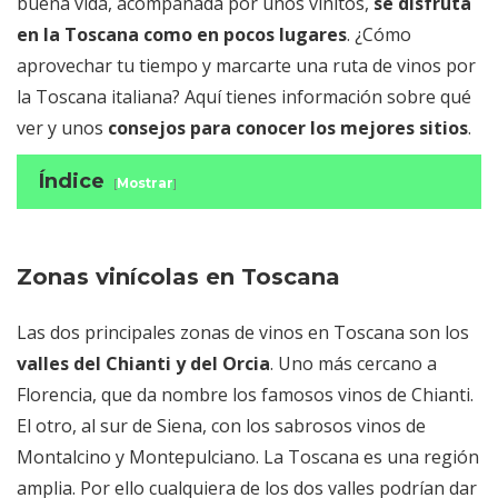
buena vida, acompañada por unos vinitos,
se disfruta
en la Toscana como en pocos lugares
. ¿Cómo
aprovechar tu tiempo y marcarte una ruta de vinos por
la Toscana italiana? Aquí tienes información sobre qué
ver y unos
consejos para conocer los mejores sitios
.
Índice
[
Mostrar
]
Zonas vinícolas en Toscana
Características de los vinos
Ruta vinícola por la Toscana
Zonas vinícolas en Toscana
Excursiones a Chianti desde Florencia y
Las dos principales zonas de vinos en Toscana son los
Siena
valles del Chianti y del Orcia
Cata de vinos en Toscana
. Uno más cercano a
Florencia, que da nombre los famosos vinos de Chianti.
Dónde dormir en tu ruta
El otro, al sur de Siena, con los sabrosos vinos de
Montalcino y Montepulciano. La Toscana es una región
amplia. Por ello cualquiera de los dos valles podrían dar