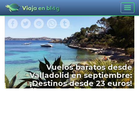
Togg
navig
Vuelos baratos desde
Valladolid en septiembre:
¡Destinos desde 23 euros!