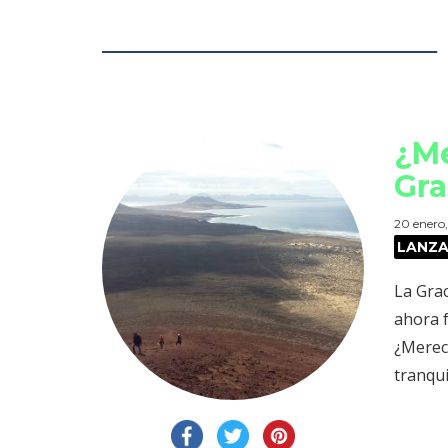
¿Me
Gra
20 enero
LANZ
La Grac
ahora f
¿Merece
tranqui