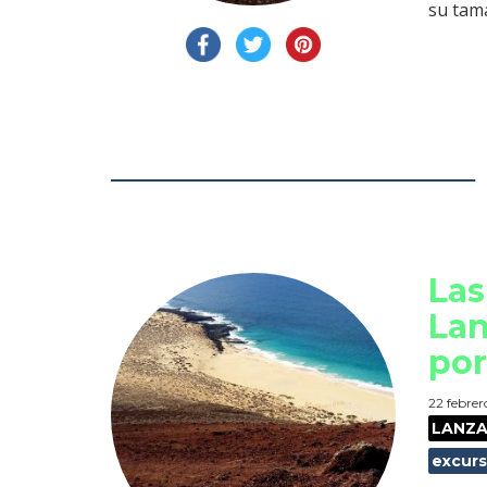
su tam
Las
Lan
por
22 febrer
LANZ
excur