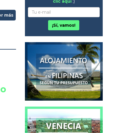
clic aquí
;)
er más
¡Sí, vamos!
 o