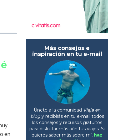
Más consejos e
inspiración en tu e-mail
ué
Únete a la comunidad
Viaja en
s
blog
y recibirás en tu e-mail todos
los consejos y recursos gratuitos
 muy
para disfrutar más aún tus viajes. Si
do en
quieres saber más sobre mí,
haz