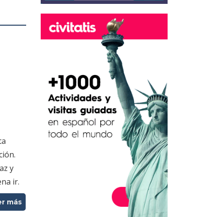
ta
ción.
az y
na ir.
er más