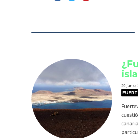
¿Fu
isl
29 junio,
FUER
Fuerte
cuestió
canaria
particu