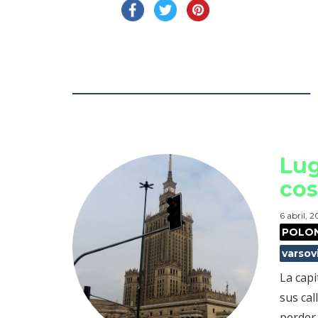
Lug
cos
6 abril, 
POLO
varsov
La capi
sus ca
perder.