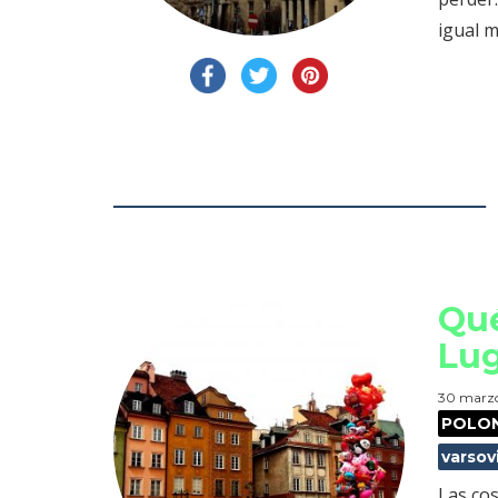
igual m
Qué
Lug
30 marzo
POLO
varsov
Las co