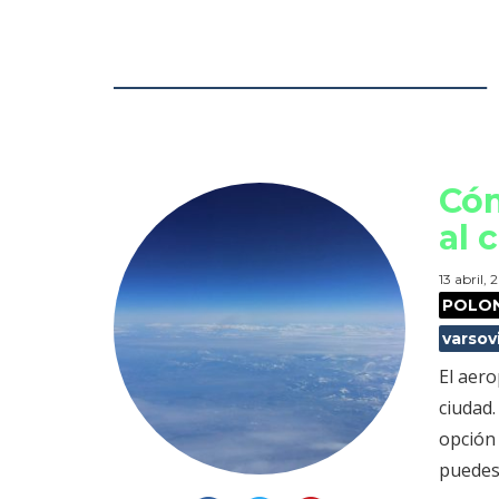
Cóm
al 
13 abril, 
POLO
varsov
El aero
ciudad.
opción
puedes 