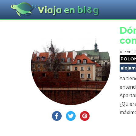
Dón
con
10 abril,
POLO
alojam
Ya tien
entend
Aparta
¿Quiere
máxim