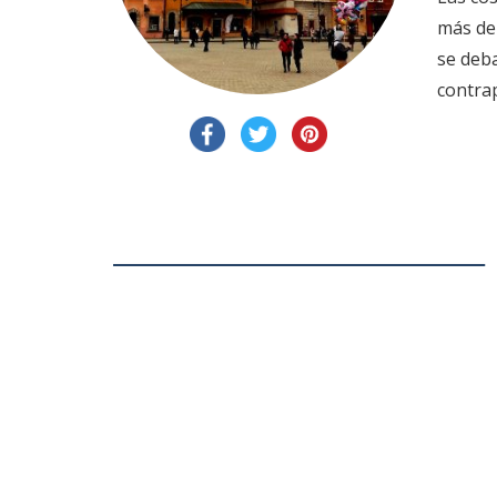
más de 
se deba
contra