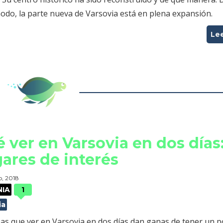
odo, la parte nueva de Varsovia está en plena expansión.
Le
 ver en Varsovia en dos días
ares de interés
, 2018
NIA
1
ia
sas que ver en Varsovia en dos días dan ganas de tener un 