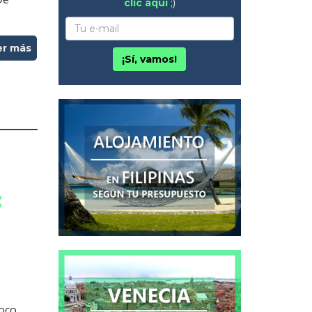
clic aquí
;)
er más
¡Sí, vamos!
:
poco