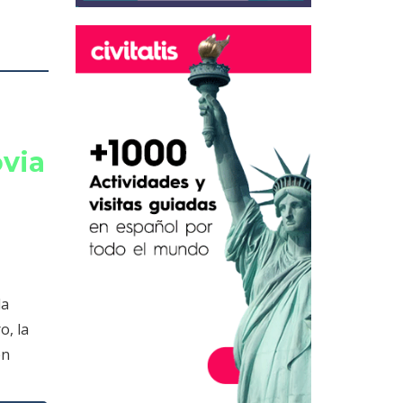
ovia
la
o, la
én