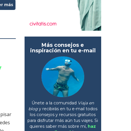
er más
Más consejos e
inspiración en tu e-mail
y
Únete a la comunidad
Viaja en
blog
y recibirás en tu e-mail todos
 pisar
los consejos y recursos gratuitos
para disfrutar más aún tus viajes. Si
uedes
quieres saber más sobre mí,
haz
De