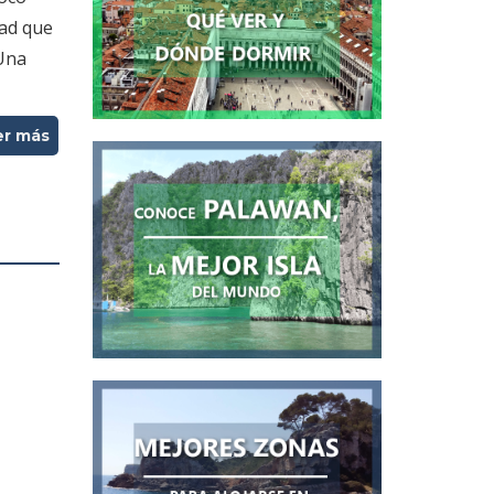
dad que
 Una
er más