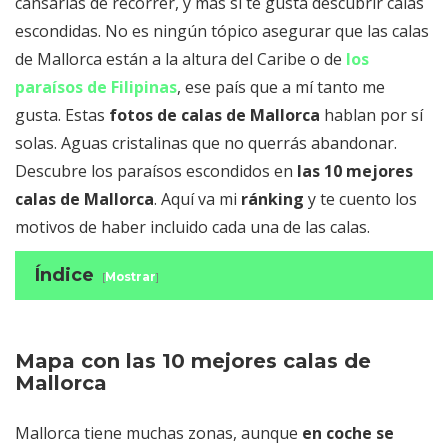
cansarías de recorrer, y más si te gusta descubrir calas
escondidas. No es ningún tópico asegurar que las calas
de Mallorca están a la altura del Caribe o de
los
paraísos de Filipinas
, ese país que a mí tanto me
gusta. Estas
fotos de calas de Mallorca
hablan por sí
solas. Aguas cristalinas que no querrás abandonar.
Descubre los paraísos escondidos en
las 10 mejores
calas de Mallorca
. Aquí va mi
ránking
y te cuento los
motivos de haber incluido cada una de las calas.
Índice
[
Mostrar
]
Mapa con las 10 mejores calas de
Mallorca
Caló des Moro, en Santayí - Mallorca
Mapa con las 10 mejores calas de
Mallorca
Cala S'Almunia, en Santanyí - Mallorca
Cala Sa Na Clara, en Betlem – Mallorca
Mallorca tiene muchas zonas, aunque
en coche se
Cala Varques, en la zona de Calas de