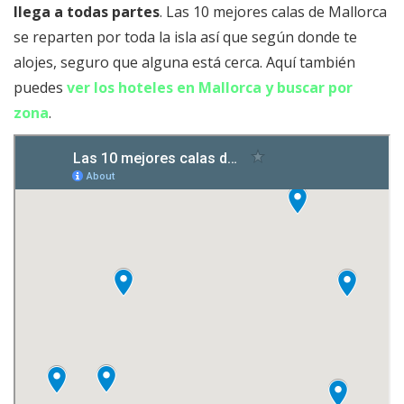
llega a todas partes
. Las 10 mejores calas de Mallorca
Mallorca
se reparten por toda la isla así que según donde te
Cala Figuera, en Cabo Formentor –
alojes, seguro que alguna está cerca. Aquí también
Mallorca
puedes
ver los hoteles en Mallorca y buscar por
Cala Comtesa, entre las mejores calas de
zona
.
Mallorca por estar en Palma
Cala Llombards, en Santayí - Mallorca
Cala Pi, en Llucmajor – Mallorca
Cala Deiá, en Deiá – Mallorca
Cala Fornells, en Peguera, la última de las
10 mejores calas de Mallorca