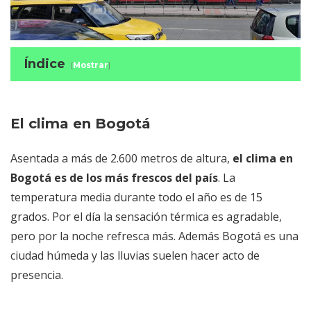
Índice
[
Mostrar
]
El clima en Bogotá
Aeropuerto de Bogotá, cómo ir al centro
Qué ver en Bogotá en un día o dos
El clima en Bogotá
La Candelaria, el centro de Bogotá
Asentada a más de 2.600 metros de altura,
Museo Botero y Museo del Oro de
el clima en
Bogotá es de los más frescos del país
Bogotá
. La
temperatura media durante todo el año es de 15
Ver Bogotá a tus pies desde el cerro
grados. Por el día la sensación térmica es agradable,
de Monserrate
pero por la noche refresca más. Además Bogotá es una
Algún imprescindible que ver en Bogotá
ciudad húmeda y las lluvias suelen hacer acto de
Andrés Carne de Res
presencia.
Excursión a Zipaquirá
Rumba por la capital