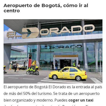
El alojamiento en Bogotá Colombia
Aeropuerto de Bogotá, cómo ir al
Qué ver en Bogotá: Preparativos e
centro
información de interés
El aeropuerto de Bogotá El Dorado es la entrada al país
de más del 50% del turismo. Se trata de un aeropuerto
bien organizado y moderno. Puedes
coger un taxi