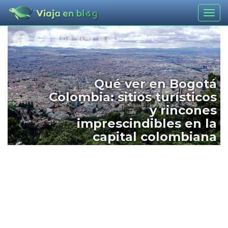
Togg
navig
Qué ver en Bogotá
Colombia: sitios turísticos
y rincones
imprescindibles en la
capital colombiana