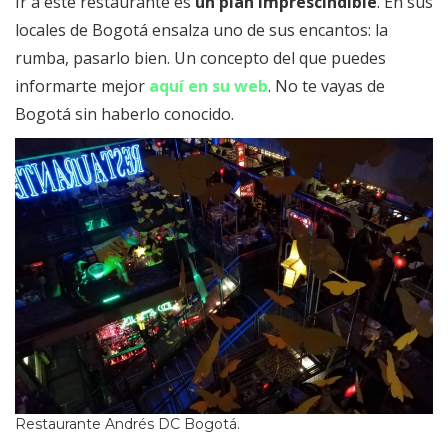
Ir a este restaurante es
un plan imprescindible
. En sus
locales de Bogotá ensalza uno de sus encantos: la
rumba, pasarlo bien. Un concepto del que puedes
informarte mejor
aquí en su web
. No te vayas de
Bogotá sin haberlo conocido.
Restaurante Andrés DC Bogotá.