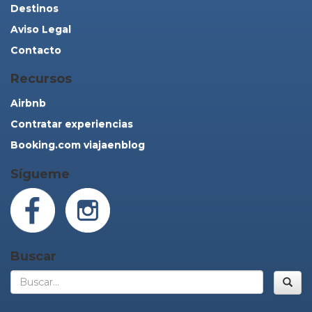
Destinos
Aviso Legal
Contacto
Recursos
Airbnb
Contratar experiencias
Booking.com viajaenblog
Sígueme
Buscar
Bus