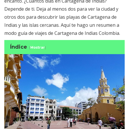
encanto. ¿Cuántos días en Cartagena de Indias?
Depende de ti. Deja al menos dos para ver la ciudad y
otros dos para descubrir las playas de Cartagena de
Indias y las islas cercanas. Aquí te hago un resumen a
modo guía de viajes de Cartagena de Indias Colombia.
Índice
[
Mostrar
]
Cartagena de Indias, historia de 'La
Heroica'
El centro histórico de Cartagena
Zonas que ver en Cartagena de Indias
Colombia
Playas de Cartagena de Indias y
alrededores
¿Cartagena de Indias es peligroso? La
seguridad en Cartagena
Consejos de alojamiento en Cartagena