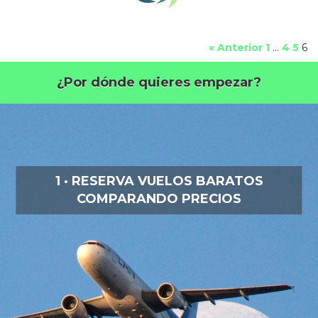
« Anterior
1
…
4
5
6
¿Por dónde quieres empezar?
1 · RESERVA VUELOS BARATOS
COMPARANDO PRECIOS