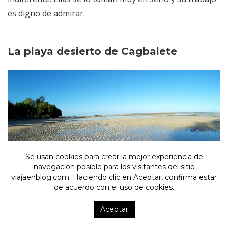
es digno de admirar.
La playa desierto de Cagbalete
Se usan cookies para crear la mejor experiencia de
navegación posible para los visitantes del sitio
viajaenblog.com. Haciendo clic en Aceptar, confirma estar
de acuerdo con el uso de cookies.
Cagbalete es una pequeña isla junto a Luzón. Un lugar
Aceptar
muy local lleno de paz. Su playa es un
verdadero