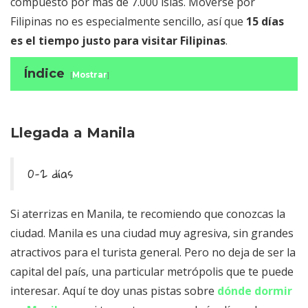
compuesto por más de 7.000 islas. Moverse por
Filipinas no es especialmente sencillo, así que
15 días
es el tiempo justo para visitar Filipinas
.
Índice
[
Mostrar
]
Llegada a Manila
Qué ver en Filipinas en dos semanas:
Palawan
Llegada a Manila
El Nido
Port Barton
0-2 días
Coron
Puerto Princesa
Si aterrizas en Manila, te recomiendo que conozcas la
Qué ver en Filipinas en dos semanas:
ciudad. Manila es una ciudad muy agresiva, sin grandes
Palawan y las terrazas de arroz
atractivos para el turista general. Pero no deja de ser la
Dos semanas en Filipinas: Cebu, Bohol y
capital del país, una particular metrópolis que te puede
Palawan
interesar. Aquí te doy unas pistas sobre
dónde dormir
Cebu