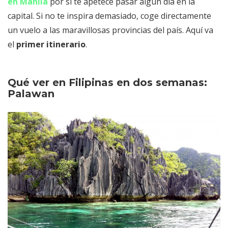
en Manila
por si te apetece pasar algún día en la
Bohol
capital. Si no te inspira demasiado, coge directamente
Extras que ver en Filipinas en dos
un vuelo a las maravillosas provincias del país. Aquí va
semanas
el
primer itinerario
.
Boracay, si quieres añadir una noche
de fiesta a tu itinerario
Siargao, el paraíso del surf en
Qué ver en Filipinas en dos semanas:
Palawan
Filipinas
Dumaguete y Apo Island
Bicol: El tiburón ballena en Donsol y
el volcán Mayon