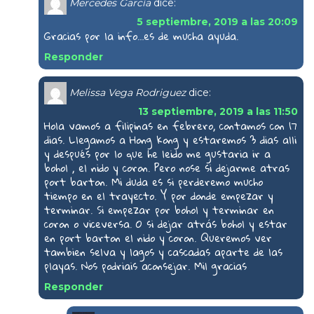
Mercedes García
dice:
5 septiembre, 2019 a las 20:09
Gracias por la info…es de mucha ayuda.
Responder
Melissa Vega Rodriguez
dice:
13 septiembre, 2019 a las 11:50
Hola vamos a filipinas en febrero, contamos con 17
dias. Llegamos a Hong kong y estaremos 3 dias alli
y después por lo que he leido me gustaria ir a
bohol , el nido y coron. Pero nose si dejarme atras
port barton. Mi duda es si perderemo mucho
tiempo en el trayecto. Y por donde empezar y
terminar. Si empezar por bohol y terminar en
coron o viceversa. O si dejar atrás bohol y estar
en port barton el nido y coron. Queremos ver
tambien selva y lagos y cascadas aparte de las
playas. Nos podriais aconsejar. Mil gracias
Responder