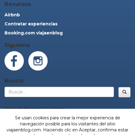
Recursos
Airbnb
Contratar experiencias
Booking.com viajaenblog
Sígueme
Buscar
Bus
Viaja en blog en tu correo
Se usan cookies para crear la mejor experiencia de
navegación posible para los visitantes del sitio
viajaenblog.com. Haciendo clic en Aceptar, confirma estar
¡Sí, vamos!