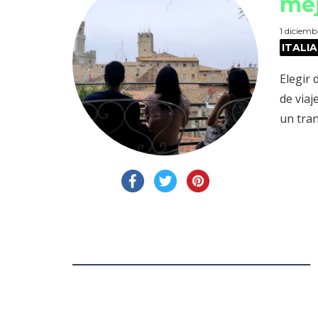
mej
1 diciemb
ITALIA
Elegir 
de viaj
un tran