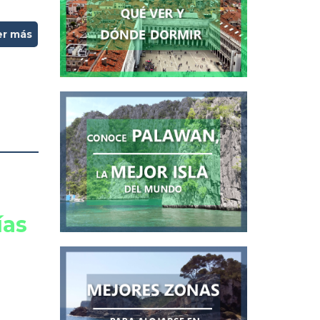
er más
ías