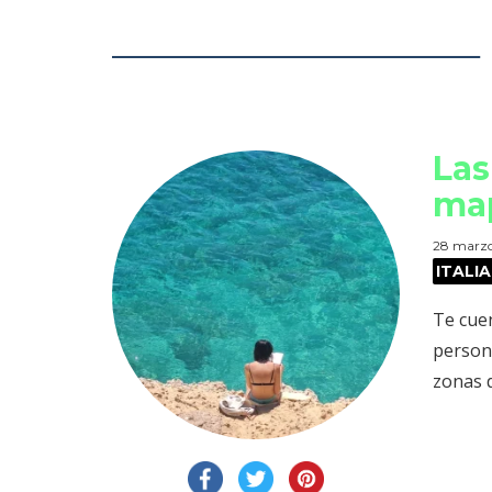
Las
map
28 marzo
ITALIA
Te cue
persona
zonas d