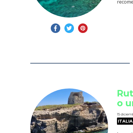
recome
Rut
o 
15 diciem
ITALIA