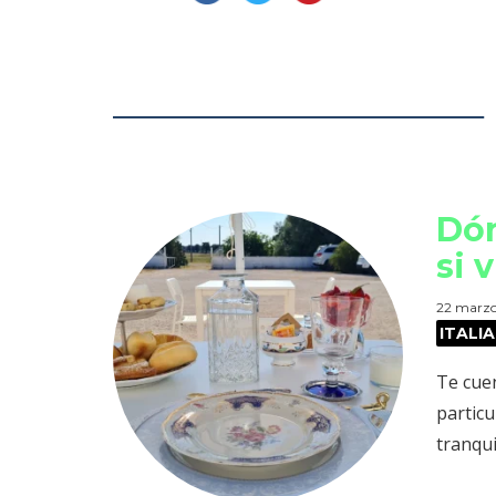
Dón
si 
22 marzo
ITALIA
Te cuen
partic
tranqui