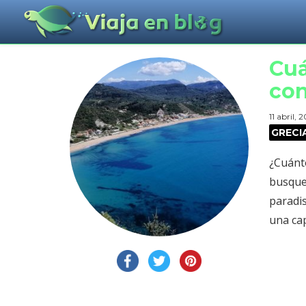
Cuá
con
11 abril, 
GRECI
¿Cuánt
busques
paradis
una cap