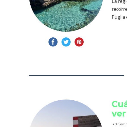
La regi
recorre
Puglia 
Cuá
ver
8 diciem