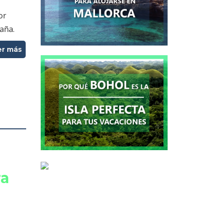
or
paña.
er más
ra