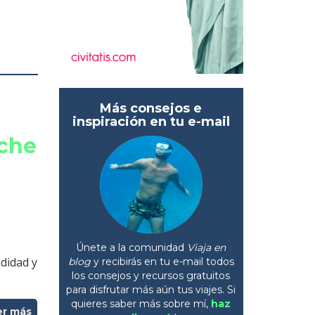
Más consejos e
inspiración en tu e-mail
oche
Únete a la comunidad
Viaja en
didad y
blog
y recibirás en tu e-mail todos
los consejos y recursos gratuitos
para disfrutar más aún tus viajes. Si
quieres saber más sobre mí,
haz
er más