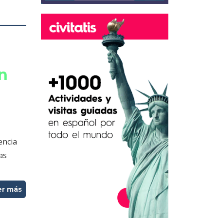
on
encia
as
er más