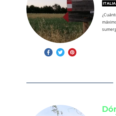
ITALIA
¿Cuánt
máximo
sumergi
Dón