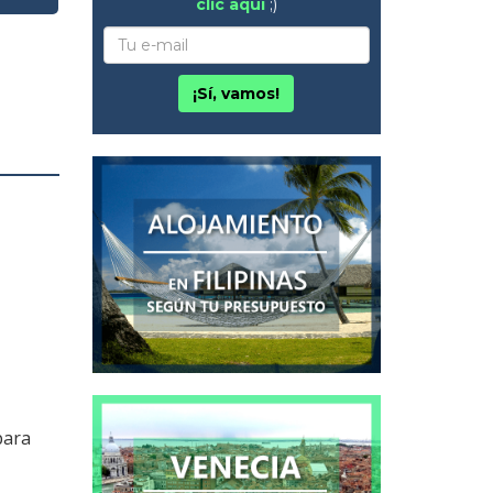
clic aquí
;)
¡Sí, vamos!
para