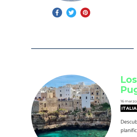
Los
Pug
16 marzo
ITALIA
Descubr
planifi