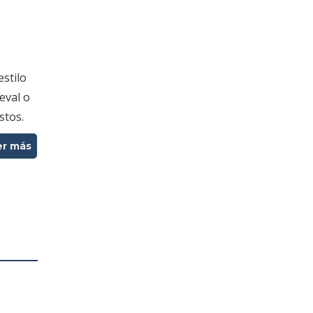
estilo
eval o
stos.
er más