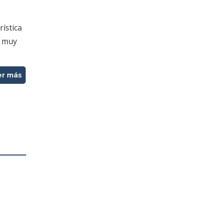
rística
es muy
er más