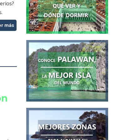
erios?
s.
er más
on