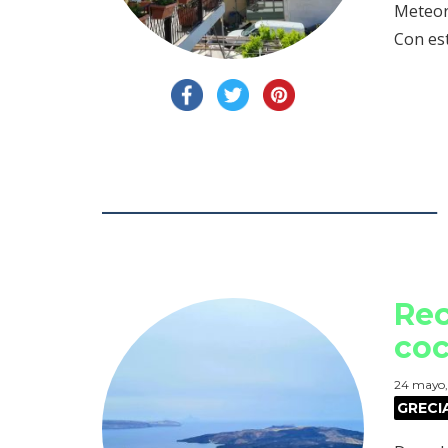
Meteor
Con est
Rec
coc
24 mayo
GRECI