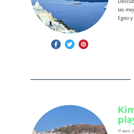
Descubr
las mej
Egeo y 
Kim
pla
17 abril,