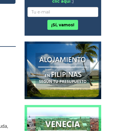
clic aquí
;)
¡Sí, vamos!
uda,