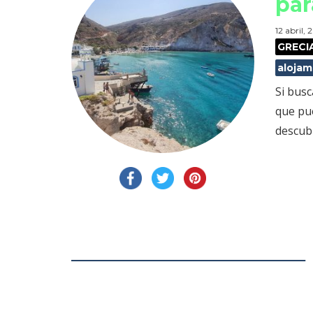
par
12 abril,
GRECI
alojam
Si busc
que pue
descubr