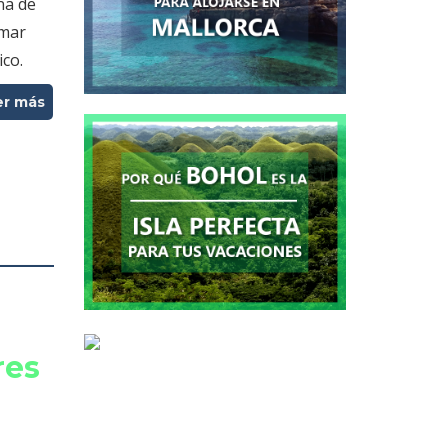
na de
 mar
ico.
er más
res