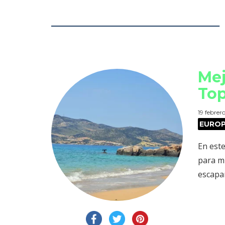
Mej
Top
19 febrer
EURO
En este
para mí
escapar