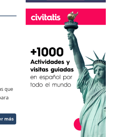
as que
para
er más