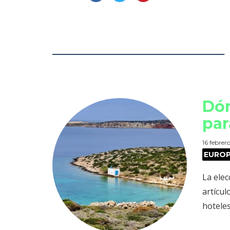
Dón
par
16 febrer
EURO
La elec
artícu
hoteles