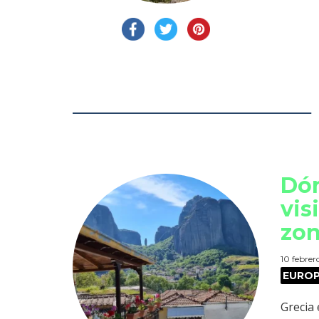
Dón
vis
zo
10 febrer
EURO
Grecia 