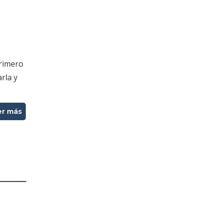
primero
rla y
er más