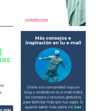
Más consejos e
inspiración en tu e-mail
)
nas
ste
Únete a la comunidad
Viaja en
e
blog
y recibirás en tu e-mail todos
los consejos y recursos gratuitos
para disfrutar más aún tus viajes. Si
quieres saber más sobre mí,
haz
er más