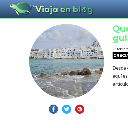
Qué
guí
25 febrer
GRECI
Desde e
aquí es
artícul