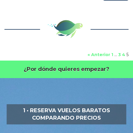
« Anterior
1
…
3
4
5
¿Por dónde quieres empezar?
1 · RESERVA VUELOS BARATOS
COMPARANDO PRECIOS